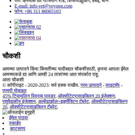
पत्ते: क्रमांक 68 गांजियांग रोड, शिजीयाझुआंग, हेबेई, चीन
E-mail: info-vet@veyong.com
फोन: +86 311 86065103
चौकशी
आमच्या उत्पादने किंवा किंमतींच्या यादीबद्दल चौकशीसाठी, कृपया आपला ईमेल
आमच्याकडे द्या आणि आम्ही 24 तासांच्या आत संपर्कात राहू.
आता चौकशी
© कॉपीराइट - 2020-2023: सर्व हक्क राखीव.
गरम उत्पादने
-
साइटमॅप
-
एएमपी मोबाइल
45% टियामुलिन विद्रव्य पावडर
,
ऑक्सीटेट्रासाइक्लिन 20 इंजेक्शन
,
पशुवैद्यकीय इंजेक्शन
,
अल्बेंडाझोल+इव्हर्मेक्टिन टॅब्लेट
,
ऑक्सीटेट्रासाइक्लिन
20
,
ऑक्सीटेट्रासाइक्लिन टॅब्लेट
,
ईमेल पाठवा
स्काईप
व्हाट्सएप
x