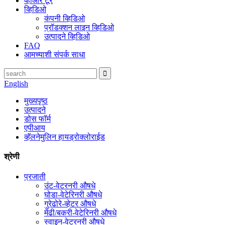
व्हीआर टूर
व्हिडिओ
कंपनी व्हिडिओ
प्रॉडक्शन लाइन व्हिडिओ
उत्पादने व्हिडिओ
FAQ
आमच्याशी संपर्क साधा
English
मुख्यपृष्ठ
उत्पादने
डोस फॉर्म
एपीआय
व्हॅलनेमुलिन हायड्रोक्लोराईड
श्रेणी
प्रजाती
उंट-वेटरनरी औषधे
घोडा-वेटेरिनरी औषधे
गुरेढोरे-व्हेटर औषधे
मेंढी/बकरी-वेटेरिनरी औषधे
स्वाइन-वेटरनरी औषधे