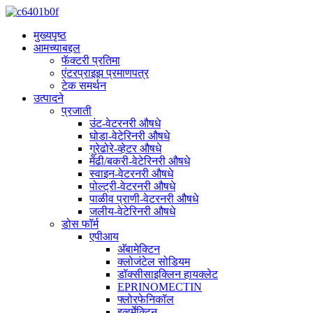
मुख्यपृष्ठ
आमच्याबद्दल
फॅक्टरी प्रतिमा
एंटरप्राइझ प्रमाणपत्र
टेक समर्थन
उत्पादने
प्रजाती
उंट-वेटरनरी औषधे
घोडा-वेटेरिनरी औषधे
गुरेढोरे-व्हेटर औषधे
मेंढी/बकरी-वेटेरिनरी औषधे
स्वाइन-वेटरनरी औषधे
पोल्ट्री-वेटरनरी औषधे
पाळीव प्राणी-वेटरनरी औषधे
जलीय-वेटेरिनरी औषधे
डोस फॉर्म
एपीआय
अ‍ॅबामेक्टिन
क्लोजंटेल सोडियम
डॉक्सीसाइक्लिन हायक्लेट
EPRINOMECTIN
फ्लोरफेनिकॉल
इव्हर्मेक्टिन