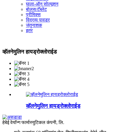
घाला-ऑन सोल्यूशन
बोलस/टॅब्लेट
प्रीमिक्स
विद्रव्य पावडर
जंतुनाशक
इतर
व्हॅलनेमुलिन हायड्रोक्लोराईड
व्हॅलनेमुलिन हायड्रोक्लोराईड
हेबेई वेयॉन्ग फार्मास्युटिकल कंपनी, लि.