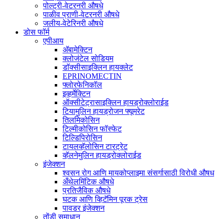
पोल्ट्री-वेटरनरी औषधे
पाळीव प्राणी-वेटरनरी औषधे
जलीय-वेटेरिनरी औषधे
डोस फॉर्म
एपीआय
अ‍ॅबामेक्टिन
क्लोजंटेल सोडियम
डॉक्सीसाइक्लिन हायक्लेट
EPRINOMECTIN
फ्लोरफेनिकॉल
इव्हर्मेक्टिन
ऑक्सीटेट्रासाइक्लिन हायड्रोक्लोराईड
टियामुलिन हायड्रोजन फ्यूमरेट
तिलमिकोसिन
टिल्मीकोसिन फॉस्फेट
टिल्डिपिरोसिन
टायलव्हॅलोसिन टारट्रेट
व्हॅलनेमुलिन हायड्रोक्लोराईड
इंजेक्शन
श्वसन रोग आणि मायकोप्लाझ्मा संसर्गासाठी विरोधी औषध
अँथेलमिंटिक औषधे
प्रतिजैविक औषधे
घटक आणि व्हिटॅमिन पूरक ट्रेस
पावडर इंजेक्शन
तोंडी समाधान