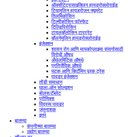
ऑक्सीटेट्रासाइक्लिन हायड्रोक्लोराईड
टियामुलिन हायड्रोजन फ्यूमरेट
तिलमिकोसिन
टिल्मीकोसिन फॉस्फेट
टिल्डिपिरोसिन
टायलव्हॅलोसिन टारट्रेट
व्हॅलनेमुलिन हायड्रोक्लोराईड
इंजेक्शन
श्वसन रोग आणि मायकोप्लाझ्मा संसर्गासाठी
विरोधी औषध
अँथेलमिंटिक औषधे
प्रतिजैविक औषधे
घटक आणि व्हिटॅमिन पूरक ट्रेस
पावडर इंजेक्शन
तोंडी समाधान
घाला-ऑन सोल्यूशन
बोलस/टॅब्लेट
प्रीमिक्स
विद्रव्य पावडर
जंतुनाशक
इतर
बातम्या
कंपनीच्या बातम्या
उद्योग बातम्या