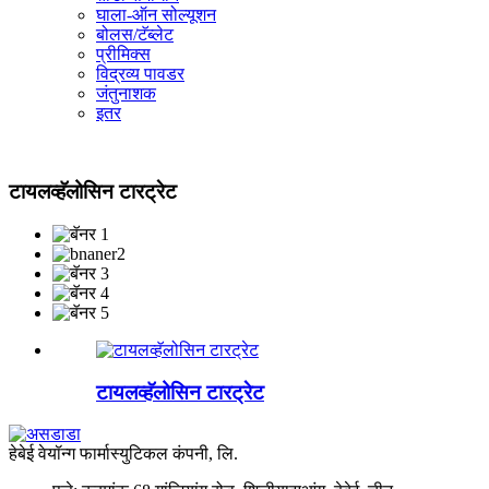
घाला-ऑन सोल्यूशन
बोलस/टॅब्लेट
प्रीमिक्स
विद्रव्य पावडर
जंतुनाशक
इतर
टायलव्हॅलोसिन टारट्रेट
टायलव्हॅलोसिन टारट्रेट
हेबेई वेयॉन्ग फार्मास्युटिकल कंपनी, लि.