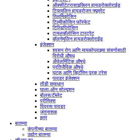
ऑक्सीटेट्रासाइक्लिन हायड्रोक्लोराईड
टियामुलिन हायड्रोजन फ्यूमरेट
तिलमिकोसिन
टिल्मीकोसिन फॉस्फेट
टिल्डिपिरोसिन
टायलव्हॅलोसिन टारट्रेट
व्हॅलनेमुलिन हायड्रोक्लोराईड
इंजेक्शन
श्वसन रोग आणि मायकोप्लाझ्मा संसर्गासाठी
विरोधी औषध
अँथेलमिंटिक औषधे
प्रतिजैविक औषधे
घटक आणि व्हिटॅमिन पूरक ट्रेस
पावडर इंजेक्शन
तोंडी समाधान
घाला-ऑन सोल्यूशन
बोलस/टॅब्लेट
प्रीमिक्स
विद्रव्य पावडर
जंतुनाशक
इतर
बातम्या
कंपनीच्या बातम्या
उद्योग बातम्या