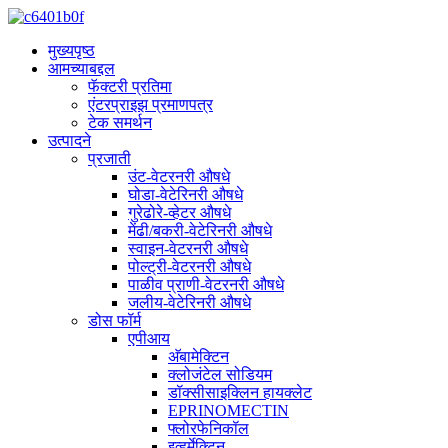
मुख्यपृष्ठ
आमच्याबद्दल
फॅक्टरी प्रतिमा
एंटरप्राइझ प्रमाणपत्र
टेक समर्थन
उत्पादने
प्रजाती
उंट-वेटरनरी औषधे
घोडा-वेटेरिनरी औषधे
गुरेढोरे-व्हेटर औषधे
मेंढी/बकरी-वेटेरिनरी औषधे
स्वाइन-वेटरनरी औषधे
पोल्ट्री-वेटरनरी औषधे
पाळीव प्राणी-वेटरनरी औषधे
जलीय-वेटेरिनरी औषधे
डोस फॉर्म
एपीआय
अ‍ॅबामेक्टिन
क्लोजंटेल सोडियम
डॉक्सीसाइक्लिन हायक्लेट
EPRINOMECTIN
फ्लोरफेनिकॉल
इव्हर्मेक्टिन