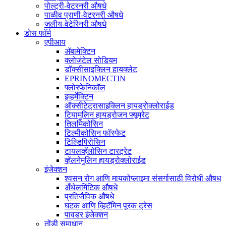
पोल्ट्री-वेटरनरी औषधे
पाळीव प्राणी-वेटरनरी औषधे
जलीय-वेटेरिनरी औषधे
डोस फॉर्म
एपीआय
अ‍ॅबामेक्टिन
क्लोजंटेल सोडियम
डॉक्सीसाइक्लिन हायक्लेट
EPRINOMECTIN
फ्लोरफेनिकॉल
इव्हर्मेक्टिन
ऑक्सीटेट्रासाइक्लिन हायड्रोक्लोराईड
टियामुलिन हायड्रोजन फ्यूमरेट
तिलमिकोसिन
टिल्मीकोसिन फॉस्फेट
टिल्डिपिरोसिन
टायलव्हॅलोसिन टारट्रेट
व्हॅलनेमुलिन हायड्रोक्लोराईड
इंजेक्शन
श्वसन रोग आणि मायकोप्लाझ्मा संसर्गासाठी विरोधी औषध
अँथेलमिंटिक औषधे
प्रतिजैविक औषधे
घटक आणि व्हिटॅमिन पूरक ट्रेस
पावडर इंजेक्शन
तोंडी समाधान