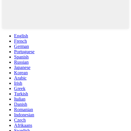
English
French
German
Portuguese
Spanish
Russian
Japanese
Korean
Arabic
Irish
Greek
Turkish
Italian
Danish
Romanian
Indonesian
Czech
Afrikaans
Swedish