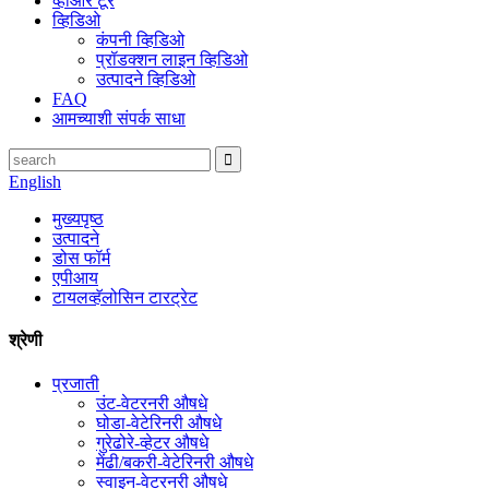
व्हीआर टूर
व्हिडिओ
कंपनी व्हिडिओ
प्रॉडक्शन लाइन व्हिडिओ
उत्पादने व्हिडिओ
FAQ
आमच्याशी संपर्क साधा
English
मुख्यपृष्ठ
उत्पादने
डोस फॉर्म
एपीआय
टायलव्हॅलोसिन टारट्रेट
श्रेणी
प्रजाती
उंट-वेटरनरी औषधे
घोडा-वेटेरिनरी औषधे
गुरेढोरे-व्हेटर औषधे
मेंढी/बकरी-वेटेरिनरी औषधे
स्वाइन-वेटरनरी औषधे