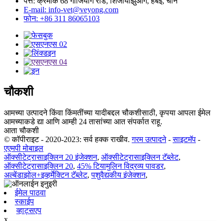
पत्ते: क्रमांक 68 गांजियांग रोड, शिजीयाझुआंग, हेबेई, चीन
E-mail: info-vet@veyong.com
फोन: +86 311 86065103
चौकशी
आमच्या उत्पादने किंवा किंमतींच्या यादीबद्दल चौकशीसाठी, कृपया आपला ईमेल
आमच्याकडे द्या आणि आम्ही 24 तासांच्या आत संपर्कात राहू.
आता चौकशी
© कॉपीराइट - 2020-2023: सर्व हक्क राखीव.
गरम उत्पादने
-
साइटमॅप
-
एएमपी मोबाइल
ऑक्सीटेट्रासाइक्लिन 20 इंजेक्शन
,
ऑक्सीटेट्रासाइक्लिन टॅब्लेट
,
ऑक्सीटेट्रासाइक्लिन 20
,
45% टियामुलिन विद्रव्य पावडर
,
अल्बेंडाझोल+इव्हर्मेक्टिन टॅब्लेट
,
पशुवैद्यकीय इंजेक्शन
,
ईमेल पाठवा
स्काईप
व्हाट्सएप
x