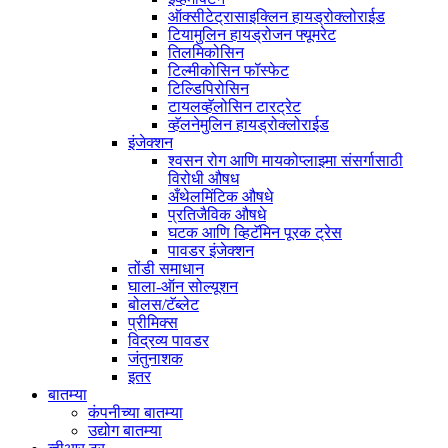
ऑक्सीटेट्रासाइक्लिन हायड्रोक्लोराईड
टियामुलिन हायड्रोजन फ्यूमरेट
तिलमिकोसिन
टिल्मीकोसिन फॉस्फेट
टिल्डिपिरोसिन
टायलव्हॅलोसिन टारट्रेट
व्हॅलनेमुलिन हायड्रोक्लोराईड
इंजेक्शन
श्वसन रोग आणि मायकोप्लाझ्मा संसर्गासाठी
विरोधी औषध
अँथेलमिंटिक औषधे
प्रतिजैविक औषधे
घटक आणि व्हिटॅमिन पूरक ट्रेस
पावडर इंजेक्शन
तोंडी समाधान
घाला-ऑन सोल्यूशन
बोलस/टॅब्लेट
प्रीमिक्स
विद्रव्य पावडर
जंतुनाशक
इतर
बातम्या
कंपनीच्या बातम्या
उद्योग बातम्या