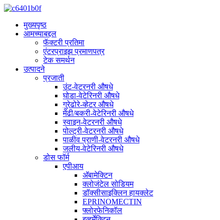
मुख्यपृष्ठ
आमच्याबद्दल
फॅक्टरी प्रतिमा
एंटरप्राइझ प्रमाणपत्र
टेक समर्थन
उत्पादने
प्रजाती
उंट-वेटरनरी औषधे
घोडा-वेटेरिनरी औषधे
गुरेढोरे-व्हेटर औषधे
मेंढी/बकरी-वेटेरिनरी औषधे
स्वाइन-वेटरनरी औषधे
पोल्ट्री-वेटरनरी औषधे
पाळीव प्राणी-वेटरनरी औषधे
जलीय-वेटेरिनरी औषधे
डोस फॉर्म
एपीआय
अ‍ॅबामेक्टिन
क्लोजंटेल सोडियम
डॉक्सीसाइक्लिन हायक्लेट
EPRINOMECTIN
फ्लोरफेनिकॉल
इव्हर्मेक्टिन