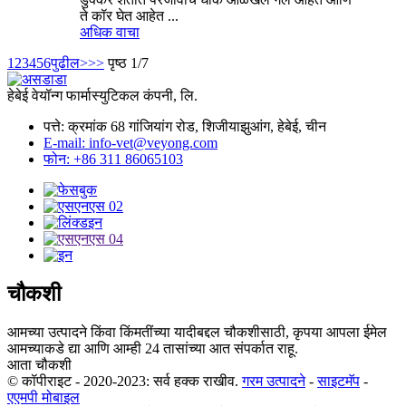
ते कॉर घेत आहेत ...
अधिक वाचा
1
2
3
4
5
6
पुढील>
>>
पृष्ठ 1/7
हेबेई वेयॉन्ग फार्मास्युटिकल कंपनी, लि.
पत्ते: क्रमांक 68 गांजियांग रोड, शिजीयाझुआंग, हेबेई, चीन
E-mail: info-vet@veyong.com
फोन: +86 311 86065103
चौकशी
आमच्या उत्पादने किंवा किंमतींच्या यादीबद्दल चौकशीसाठी, कृपया आपला ईमेल
आमच्याकडे द्या आणि आम्ही 24 तासांच्या आत संपर्कात राहू.
आता चौकशी
© कॉपीराइट - 2020-2023: सर्व हक्क राखीव.
गरम उत्पादने
-
साइटमॅप
-
एएमपी मोबाइल