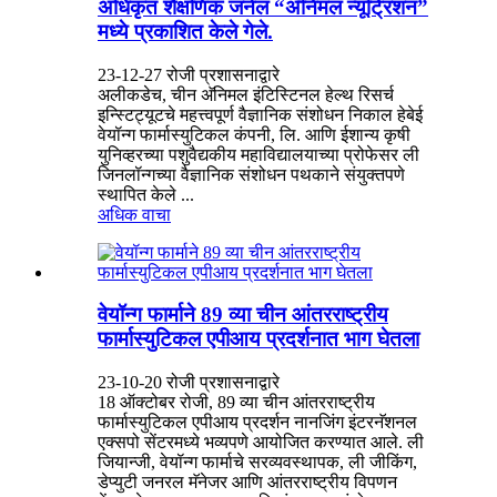
अधिकृत शैक्षणिक जर्नल “अ‍ॅनिमल न्यूट्रिशन”
मध्ये प्रकाशित केले गेले.
23-12-27 रोजी प्रशासनाद्वारे
अलीकडेच, चीन अ‍ॅनिमल इंटिस्टिनल हेल्थ रिसर्च
इन्स्टिट्यूटचे महत्त्वपूर्ण वैज्ञानिक संशोधन निकाल हेबेई
वेयॉन्ग फार्मास्युटिकल कंपनी, लि. आणि ईशान्य कृषी
युनिव्हरच्या पशुवैद्यकीय महाविद्यालयाच्या प्रोफेसर ली
जिनलॉन्गच्या वैज्ञानिक संशोधन पथकाने संयुक्तपणे
स्थापित केले ...
अधिक वाचा
वेयॉन्ग फार्माने 89 व्या चीन आंतरराष्ट्रीय
फार्मास्युटिकल एपीआय प्रदर्शनात भाग घेतला
23-10-20 रोजी प्रशासनाद्वारे
18 ऑक्टोबर रोजी, 89 व्या चीन आंतरराष्ट्रीय
फार्मास्युटिकल एपीआय प्रदर्शन नानजिंग इंटरनॅशनल
एक्सपो सेंटरमध्ये भव्यपणे आयोजित करण्यात आले. ली
जियान्जी, वेयॉन्ग फार्माचे सरव्यवस्थापक, ली जीकिंग,
डेप्युटी जनरल मॅनेजर आणि आंतरराष्ट्रीय विपणन