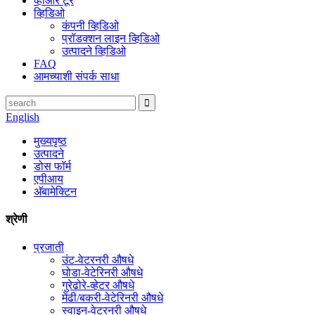
व्हीआर टूर
व्हिडिओ
कंपनी व्हिडिओ
प्रॉडक्शन लाइन व्हिडिओ
उत्पादने व्हिडिओ
FAQ
आमच्याशी संपर्क साधा
English
मुख्यपृष्ठ
उत्पादने
डोस फॉर्म
एपीआय
अ‍ॅबामेक्टिन
श्रेणी
प्रजाती
उंट-वेटरनरी औषधे
घोडा-वेटेरिनरी औषधे
गुरेढोरे-व्हेटर औषधे
मेंढी/बकरी-वेटेरिनरी औषधे
स्वाइन-वेटरनरी औषधे