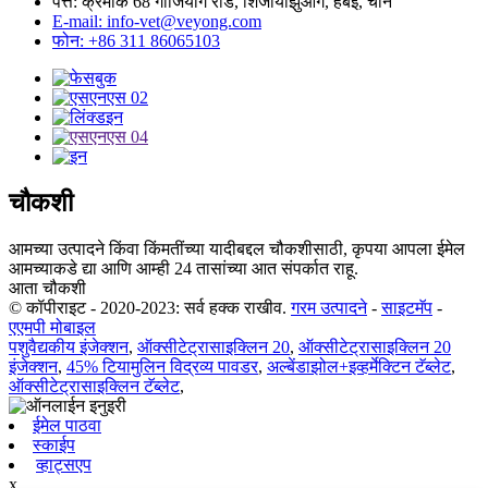
पत्ते: क्रमांक 68 गांजियांग रोड, शिजीयाझुआंग, हेबेई, चीन
E-mail: info-vet@veyong.com
फोन: +86 311 86065103
चौकशी
आमच्या उत्पादने किंवा किंमतींच्या यादीबद्दल चौकशीसाठी, कृपया आपला ईमेल
आमच्याकडे द्या आणि आम्ही 24 तासांच्या आत संपर्कात राहू.
आता चौकशी
© कॉपीराइट - 2020-2023: सर्व हक्क राखीव.
गरम उत्पादने
-
साइटमॅप
-
एएमपी मोबाइल
पशुवैद्यकीय इंजेक्शन
,
ऑक्सीटेट्रासाइक्लिन 20
,
ऑक्सीटेट्रासाइक्लिन 20
इंजेक्शन
,
45% टियामुलिन विद्रव्य पावडर
,
अल्बेंडाझोल+इव्हर्मेक्टिन टॅब्लेट
,
ऑक्सीटेट्रासाइक्लिन टॅब्लेट
,
ईमेल पाठवा
स्काईप
व्हाट्सएप
x