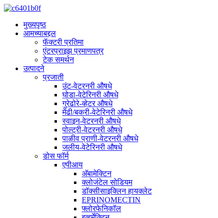
मुख्यपृष्ठ
आमच्याबद्दल
फॅक्टरी प्रतिमा
एंटरप्राइझ प्रमाणपत्र
टेक समर्थन
उत्पादने
प्रजाती
उंट-वेटरनरी औषधे
घोडा-वेटेरिनरी औषधे
गुरेढोरे-व्हेटर औषधे
मेंढी/बकरी-वेटेरिनरी औषधे
स्वाइन-वेटरनरी औषधे
पोल्ट्री-वेटरनरी औषधे
पाळीव प्राणी-वेटरनरी औषधे
जलीय-वेटेरिनरी औषधे
डोस फॉर्म
एपीआय
अ‍ॅबामेक्टिन
क्लोजंटेल सोडियम
डॉक्सीसाइक्लिन हायक्लेट
EPRINOMECTIN
फ्लोरफेनिकॉल
इव्हर्मेक्टिन