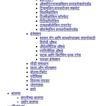
ऑक्सीटेट्रासाइक्लिन हायड्रोक्लोराईड
टियामुलिन हायड्रोजन फ्यूमरेट
तिलमिकोसिन
टिल्मीकोसिन फॉस्फेट
टिल्डिपिरोसिन
टायलव्हॅलोसिन टारट्रेट
व्हॅलनेमुलिन हायड्रोक्लोराईड
इंजेक्शन
श्वसन रोग आणि मायकोप्लाझ्मा संसर्गासाठी
विरोधी औषध
अँथेलमिंटिक औषधे
प्रतिजैविक औषधे
घटक आणि व्हिटॅमिन पूरक ट्रेस
पावडर इंजेक्शन
तोंडी समाधान
घाला-ऑन सोल्यूशन
बोलस/टॅब्लेट
प्रीमिक्स
विद्रव्य पावडर
जंतुनाशक
इतर
बातम्या
कंपनीच्या बातम्या
उद्योग बातम्या