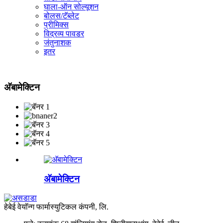
घाला-ऑन सोल्यूशन
बोलस/टॅब्लेट
प्रीमिक्स
विद्रव्य पावडर
जंतुनाशक
इतर
अ‍ॅबामेक्टिन
अ‍ॅबामेक्टिन
हेबेई वेयॉन्ग फार्मास्युटिकल कंपनी, लि.