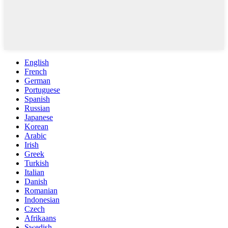
English
French
German
Portuguese
Spanish
Russian
Japanese
Korean
Arabic
Irish
Greek
Turkish
Italian
Danish
Romanian
Indonesian
Czech
Afrikaans
Swedish