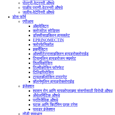
पोल्ट्री-वेटरनरी औषधे
पाळीव प्राणी-वेटरनरी औषधे
जलीय-वेटेरिनरी औषधे
डोस फॉर्म
एपीआय
अ‍ॅबामेक्टिन
क्लोजंटेल सोडियम
डॉक्सीसाइक्लिन हायक्लेट
EPRINOMECTIN
फ्लोरफेनिकॉल
इव्हर्मेक्टिन
ऑक्सीटेट्रासाइक्लिन हायड्रोक्लोराईड
टियामुलिन हायड्रोजन फ्यूमरेट
तिलमिकोसिन
टिल्मीकोसिन फॉस्फेट
टिल्डिपिरोसिन
टायलव्हॅलोसिन टारट्रेट
व्हॅलनेमुलिन हायड्रोक्लोराईड
इंजेक्शन
श्वसन रोग आणि मायकोप्लाझ्मा संसर्गासाठी विरोधी औषध
अँथेलमिंटिक औषधे
प्रतिजैविक औषधे
घटक आणि व्हिटॅमिन पूरक ट्रेस
पावडर इंजेक्शन
तोंडी समाधान