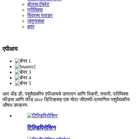
बोलस/टॅब्लेट
प्रीमिक्स
विद्रव्य पावडर
जंतुनाशक
इतर
एपीआय
आर अँड डी, पशुवैद्यकीय एपीआयचे उत्पादन आणि विक्री, तयारी, प्रीमिक्स
फीड्स आणि फीड itive डिटिव्हसह एक मोठा जीएमपी-प्रमाणित पशुवैद्यकीय
औषध उपक्रम.
टिल्डिपिरोसिन