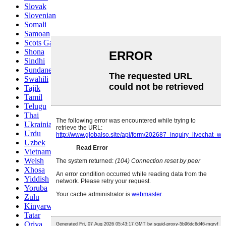
Slovak
Slovenian
Somali
Samoan
Scots Gaelic
Shona
Sindhi
Sundanese
Swahili
Tajik
Tamil
Telugu
Thai
Ukrainian
Urdu
Uzbek
Vietnamese
Welsh
Xhosa
Yiddish
Yoruba
Zulu
Kinyarwanda
Tatar
Oriya