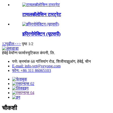
टायलव्हॅलोसिन टारट्रेट
इप्रिनोमेक्टिन (यूएसपी)
1
2
पुढील>
>>
पृष्ठ 1/2
हेबेई वेयॉन्ग फार्मास्युटिकल कंपनी, लि.
पत्ते: क्रमांक 68 गांजियांग रोड, शिजीयाझुआंग, हेबेई, चीन
E-mail: info-vet@veyong.com
फोन: +86 311 86065103
चौकशी