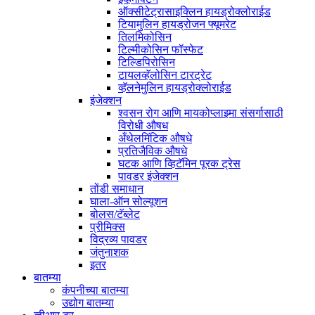
ऑक्सीटेट्रासाइक्लिन हायड्रोक्लोराईड
टियामुलिन हायड्रोजन फ्यूमरेट
तिलमिकोसिन
टिल्मीकोसिन फॉस्फेट
टिल्डिपिरोसिन
टायलव्हॅलोसिन टारट्रेट
व्हॅलनेमुलिन हायड्रोक्लोराईड
इंजेक्शन
श्वसन रोग आणि मायकोप्लाझ्मा संसर्गासाठी
विरोधी औषध
अँथेलमिंटिक औषधे
प्रतिजैविक औषधे
घटक आणि व्हिटॅमिन पूरक ट्रेस
पावडर इंजेक्शन
तोंडी समाधान
घाला-ऑन सोल्यूशन
बोलस/टॅब्लेट
प्रीमिक्स
विद्रव्य पावडर
जंतुनाशक
इतर
बातम्या
कंपनीच्या बातम्या
उद्योग बातम्या