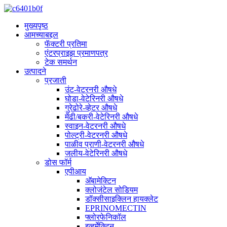
मुख्यपृष्ठ
आमच्याबद्दल
फॅक्टरी प्रतिमा
एंटरप्राइझ प्रमाणपत्र
टेक समर्थन
उत्पादने
प्रजाती
उंट-वेटरनरी औषधे
घोडा-वेटेरिनरी औषधे
गुरेढोरे-व्हेटर औषधे
मेंढी/बकरी-वेटेरिनरी औषधे
स्वाइन-वेटरनरी औषधे
पोल्ट्री-वेटरनरी औषधे
पाळीव प्राणी-वेटरनरी औषधे
जलीय-वेटेरिनरी औषधे
डोस फॉर्म
एपीआय
अ‍ॅबामेक्टिन
क्लोजंटेल सोडियम
डॉक्सीसाइक्लिन हायक्लेट
EPRINOMECTIN
फ्लोरफेनिकॉल
इव्हर्मेक्टिन