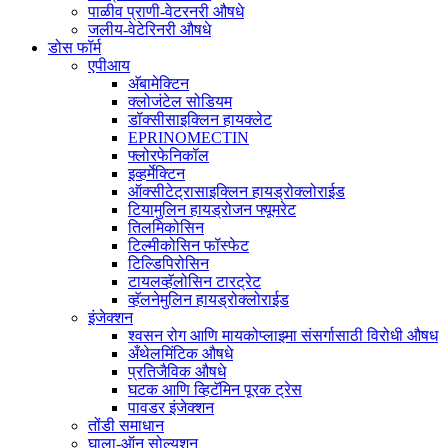
पाळीव प्राणी-वेटरनरी औषधे
जलीय-वेटेरिनरी औषधे
डोस फॉर्म
एपीआय
अ‍ॅबामेक्टिन
क्लोजंटेल सोडियम
डॉक्सीसाइक्लिन हायक्लेट
EPRINOMECTIN
फ्लोरफेनिकॉल
इव्हर्मेक्टिन
ऑक्सीटेट्रासाइक्लिन हायड्रोक्लोराईड
टियामुलिन हायड्रोजन फ्यूमरेट
तिलमिकोसिन
टिल्मीकोसिन फॉस्फेट
टिल्डिपिरोसिन
टायलव्हॅलोसिन टारट्रेट
व्हॅलनेमुलिन हायड्रोक्लोराईड
इंजेक्शन
श्वसन रोग आणि मायकोप्लाझ्मा संसर्गासाठी विरोधी औषध
अँथेलमिंटिक औषधे
प्रतिजैविक औषधे
घटक आणि व्हिटॅमिन पूरक ट्रेस
पावडर इंजेक्शन
तोंडी समाधान
घाला-ऑन सोल्यूशन