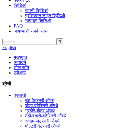
व्हीआर टूर
व्हिडिओ
कंपनी व्हिडिओ
प्रॉडक्शन लाइन व्हिडिओ
उत्पादने व्हिडिओ
FAQ
आमच्याशी संपर्क साधा
English
मुख्यपृष्ठ
उत्पादने
डोस फॉर्म
एपीआय
श्रेणी
प्रजाती
उंट-वेटरनरी औषधे
घोडा-वेटेरिनरी औषधे
गुरेढोरे-व्हेटर औषधे
मेंढी/बकरी-वेटेरिनरी औषधे
स्वाइन-वेटरनरी औषधे
पोल्ट्री-वेटरनरी औषधे