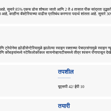
े आहे. सुमारे 85% एकच डोस शोषला जातो आणि 2 ते 4 तासात पीक सांद्रता उद्भवते. 
 काहींना बॅक्टेरियाच्या वाढीस प्रतिबंध करणारा पदार्थ शांतता आहे. सुमारे 30% च
ि ट्रेपोनेमा ह्योडीसेन्टेरियामुळे झालेल्या स्वाइन रक्ताच्या पेचप्रसंगामुळे स्वाइन
ा आणि कोंबड्यांमध्ये स्टेफिलोकोकल सायनोव्हायटीसमध्ये तीव्र श्वसन रोगापासून देख
तपशील
यूएसपी 42/ ईपी 10
तयारी