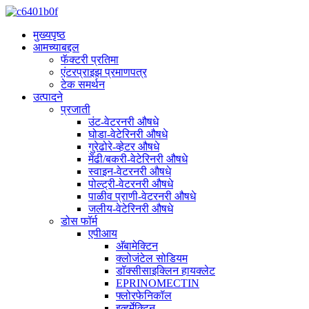
मुख्यपृष्ठ
आमच्याबद्दल
फॅक्टरी प्रतिमा
एंटरप्राइझ प्रमाणपत्र
टेक समर्थन
उत्पादने
प्रजाती
उंट-वेटरनरी औषधे
घोडा-वेटेरिनरी औषधे
गुरेढोरे-व्हेटर औषधे
मेंढी/बकरी-वेटेरिनरी औषधे
स्वाइन-वेटरनरी औषधे
पोल्ट्री-वेटरनरी औषधे
पाळीव प्राणी-वेटरनरी औषधे
जलीय-वेटेरिनरी औषधे
डोस फॉर्म
एपीआय
अ‍ॅबामेक्टिन
क्लोजंटेल सोडियम
डॉक्सीसाइक्लिन हायक्लेट
EPRINOMECTIN
फ्लोरफेनिकॉल
इव्हर्मेक्टिन