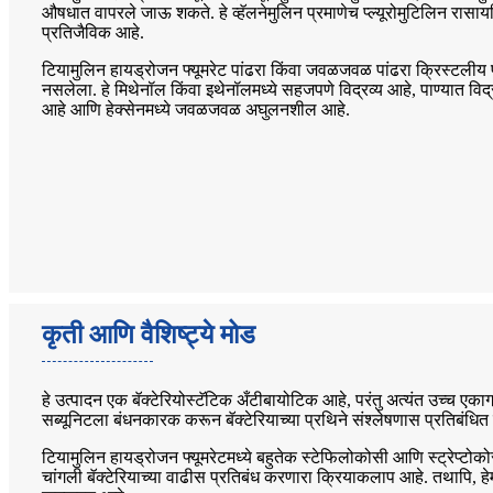
औषधात वापरले जाऊ शकते. हे व्हॅलनेमुलिन प्रमाणेच प्ल्यूरोमुटिलिन रा
प्रतिजैविक आहे.
टियामुलिन हायड्रोजन फ्यूमरेट पांढरा किंवा जवळजवळ पांढरा क्रिस्टली
नसलेला. हे मिथेनॉल किंवा इथेनॉलमध्ये सहजपणे विद्रव्य आहे, पाण्यात विद्र
आहे आणि हेक्सेनमध्ये जवळजवळ अघुलनशील आहे.
कृती आणि वैशिष्ट्ये मोड
हे उत्पादन एक बॅक्टेरियोस्टॅटिक अँटीबायोटिक आहे, परंतु अत्यंत उच्च एकाग्
सब्यूनिटला बंधनकारक करून बॅक्टेरियाच्या प्रथिने संश्लेषणास प्रतिबंधित
टियामुलिन हायड्रोजन फ्यूमरेटमध्ये बहुतेक स्टेफिलोकोसी आणि स्ट्रेप्टोको
चांगली बॅक्टेरियाच्या वाढीस प्रतिबंध करणारा क्रियाकलाप आहे. तथापि, 