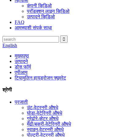
व्हिडिओ
कंपनी व्हिडिओ
प्रॉडक्शन लाइन व्हिडिओ
उत्पादने व्हिडिओ
FAQ
आमच्याशी संपर्क साधा
English
मुख्यपृष्ठ
उत्पादने
डोस फॉर्म
एपीआय
टियामुलिन हायड्रोजन फ्यूमरेट
श्रेणी
प्रजाती
उंट-वेटरनरी औषधे
घोडा-वेटेरिनरी औषधे
गुरेढोरे-व्हेटर औषधे
मेंढी/बकरी-वेटेरिनरी औषधे
स्वाइन-वेटरनरी औषधे
पोल्ट्री-वेटरनरी औषधे