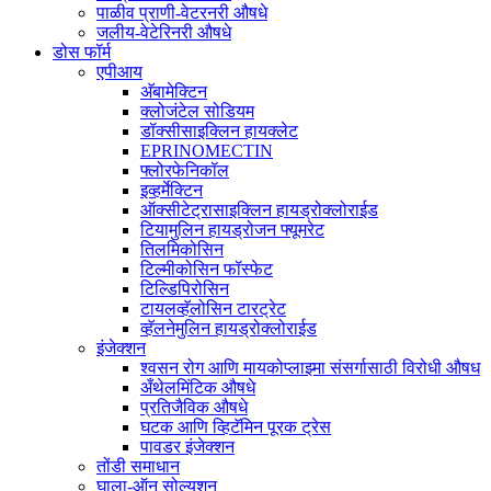
पाळीव प्राणी-वेटरनरी औषधे
जलीय-वेटेरिनरी औषधे
डोस फॉर्म
एपीआय
अ‍ॅबामेक्टिन
क्लोजंटेल सोडियम
डॉक्सीसाइक्लिन हायक्लेट
EPRINOMECTIN
फ्लोरफेनिकॉल
इव्हर्मेक्टिन
ऑक्सीटेट्रासाइक्लिन हायड्रोक्लोराईड
टियामुलिन हायड्रोजन फ्यूमरेट
तिलमिकोसिन
टिल्मीकोसिन फॉस्फेट
टिल्डिपिरोसिन
टायलव्हॅलोसिन टारट्रेट
व्हॅलनेमुलिन हायड्रोक्लोराईड
इंजेक्शन
श्वसन रोग आणि मायकोप्लाझ्मा संसर्गासाठी विरोधी औषध
अँथेलमिंटिक औषधे
प्रतिजैविक औषधे
घटक आणि व्हिटॅमिन पूरक ट्रेस
पावडर इंजेक्शन
तोंडी समाधान
घाला-ऑन सोल्यूशन