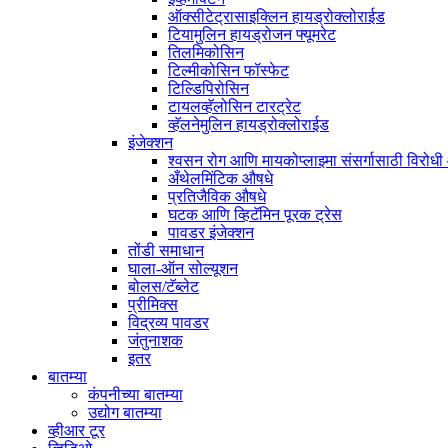
ऑक्सीटेट्रासाइक्लिन हायड्रोक्लोराईड
टियामुलिन हायड्रोजन फ्यूमरेट
तिलमिकोसिन
टिल्मीकोसिन फॉस्फेट
टिल्डिपिरोसिन
टायलव्हॅलोसिन टारट्रेट
व्हॅलनेमुलिन हायड्रोक्लोराईड
इंजेक्शन
श्वसन रोग आणि मायकोप्लाझ्मा संसर्गासाठी विरोध
अँथेलमिंटिक औषधे
प्रतिजैविक औषधे
घटक आणि व्हिटॅमिन पूरक ट्रेस
पावडर इंजेक्शन
तोंडी समाधान
घाला-ऑन सोल्यूशन
बोलस/टॅब्लेट
प्रीमिक्स
विद्रव्य पावडर
जंतुनाशक
इतर
बातम्या
कंपनीच्या बातम्या
उद्योग बातम्या
व्हीआर टूर