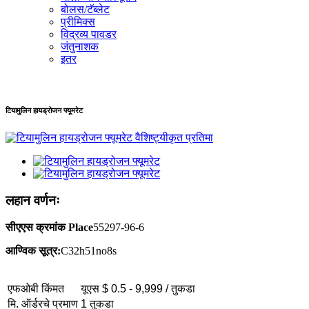
बोलस/टॅब्लेट
प्रीमिक्स
विद्रव्य पावडर
जंतुनाशक
इतर
टियामुलिन हायड्रोजन फ्यूमरेट
लहान वर्णनः
सीएएस क्रमांक Place
55297-96-6
आण्विक सूत्र:
C32h51no8s
एफओबी किंमत
यूएस $ 0.5 - 9,999 / तुकडा
मि. ऑर्डरचे प्रमाण
1 तुकडा