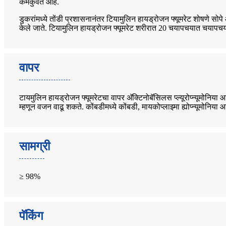
कमकुवत आहे.
डुकरांमध्ये तोंडी प्रशासनानंतर टियामुलिन हायड्रोजन फ्यूमरेट शोषणे सोप
केले जाते. टियामुलिन हायड्रोजन फ्यूमरेट शरीरात 20 चयापचयात चयापचय आहे,
वापर
टायमुलिन हायड्रोजन फ्यूमरेटचा वापर अ‍ॅक्टिनोबॅसिलस प्ल्यूरोप्न्यूमोनिया आण
म्हणून वजन वाढू शकते. कोंबडीमध्ये कोंबडी, मायकोप्लाझ्मा ह्योप्न्यूमोनिय
सामग्री
≥ 98%
पॅकिंग