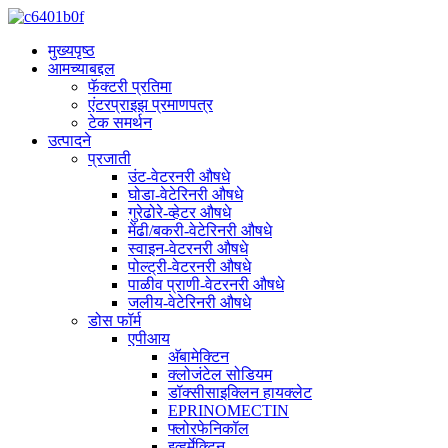
मुख्यपृष्ठ
आमच्याबद्दल
फॅक्टरी प्रतिमा
एंटरप्राइझ प्रमाणपत्र
टेक समर्थन
उत्पादने
प्रजाती
उंट-वेटरनरी औषधे
घोडा-वेटेरिनरी औषधे
गुरेढोरे-व्हेटर औषधे
मेंढी/बकरी-वेटेरिनरी औषधे
स्वाइन-वेटरनरी औषधे
पोल्ट्री-वेटरनरी औषधे
पाळीव प्राणी-वेटरनरी औषधे
जलीय-वेटेरिनरी औषधे
डोस फॉर्म
एपीआय
अ‍ॅबामेक्टिन
क्लोजंटेल सोडियम
डॉक्सीसाइक्लिन हायक्लेट
EPRINOMECTIN
फ्लोरफेनिकॉल
इव्हर्मेक्टिन