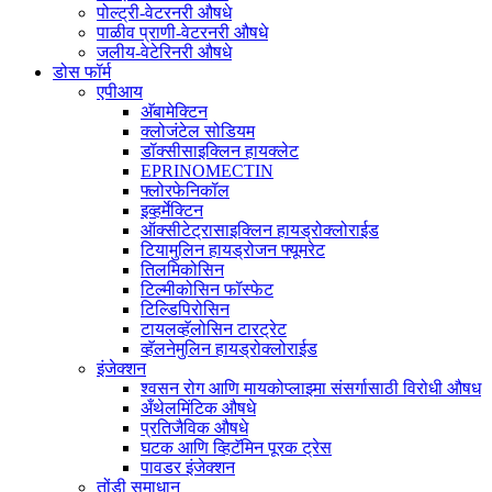
पोल्ट्री-वेटरनरी औषधे
पाळीव प्राणी-वेटरनरी औषधे
जलीय-वेटेरिनरी औषधे
डोस फॉर्म
एपीआय
अ‍ॅबामेक्टिन
क्लोजंटेल सोडियम
डॉक्सीसाइक्लिन हायक्लेट
EPRINOMECTIN
फ्लोरफेनिकॉल
इव्हर्मेक्टिन
ऑक्सीटेट्रासाइक्लिन हायड्रोक्लोराईड
टियामुलिन हायड्रोजन फ्यूमरेट
तिलमिकोसिन
टिल्मीकोसिन फॉस्फेट
टिल्डिपिरोसिन
टायलव्हॅलोसिन टारट्रेट
व्हॅलनेमुलिन हायड्रोक्लोराईड
इंजेक्शन
श्वसन रोग आणि मायकोप्लाझ्मा संसर्गासाठी विरोधी औषध
अँथेलमिंटिक औषधे
प्रतिजैविक औषधे
घटक आणि व्हिटॅमिन पूरक ट्रेस
पावडर इंजेक्शन
तोंडी समाधान