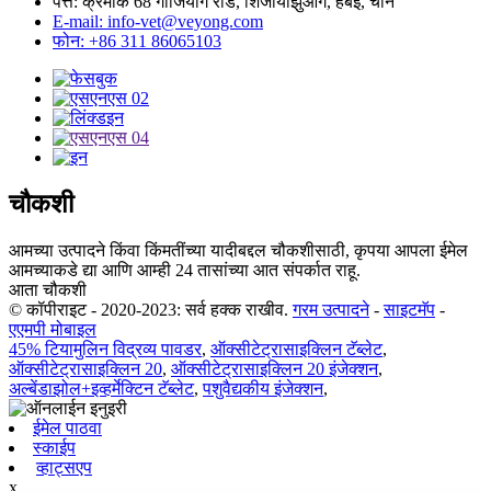
पत्ते: क्रमांक 68 गांजियांग रोड, शिजीयाझुआंग, हेबेई, चीन
E-mail: info-vet@veyong.com
फोन: +86 311 86065103
चौकशी
आमच्या उत्पादने किंवा किंमतींच्या यादीबद्दल चौकशीसाठी, कृपया आपला ईमेल
आमच्याकडे द्या आणि आम्ही 24 तासांच्या आत संपर्कात राहू.
आता चौकशी
© कॉपीराइट - 2020-2023: सर्व हक्क राखीव.
गरम उत्पादने
-
साइटमॅप
-
एएमपी मोबाइल
45% टियामुलिन विद्रव्य पावडर
,
ऑक्सीटेट्रासाइक्लिन टॅब्लेट
,
ऑक्सीटेट्रासाइक्लिन 20
,
ऑक्सीटेट्रासाइक्लिन 20 इंजेक्शन
,
अल्बेंडाझोल+इव्हर्मेक्टिन टॅब्लेट
,
पशुवैद्यकीय इंजेक्शन
,
ईमेल पाठवा
स्काईप
व्हाट्सएप
x