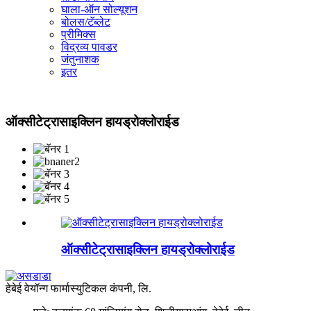
घाला-ऑन सोल्यूशन
बोलस/टॅब्लेट
प्रीमिक्स
विद्रव्य पावडर
जंतुनाशक
इतर
ऑक्सीटेट्रासाइक्लिन हायड्रोक्लोराईड
ऑक्सीटेट्रासाइक्लिन हायड्रोक्लोराईड
हेबेई वेयॉन्ग फार्मास्युटिकल कंपनी, लि.