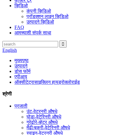
व्हीआर टूर
व्हिडिओ
कंपनी व्हिडिओ
प्रॉडक्शन लाइन व्हिडिओ
उत्पादने व्हिडिओ
FAQ
आमच्याशी संपर्क साधा
English
मुख्यपृष्ठ
उत्पादने
डोस फॉर्म
एपीआय
ऑक्सीटेट्रासाइक्लिन हायड्रोक्लोराईड
श्रेणी
प्रजाती
उंट-वेटरनरी औषधे
घोडा-वेटेरिनरी औषधे
गुरेढोरे-व्हेटर औषधे
मेंढी/बकरी-वेटेरिनरी औषधे
स्वाइन-वेटरनरी औषधे