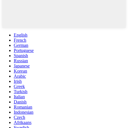
English
French
German
Portuguese
Spanish
Russian
Japanese
Korean
Arabic
Irish
Greek
Turkish
Italian
Danish
Romanian
Indonesian
Czech
Afrikaans
Swedish