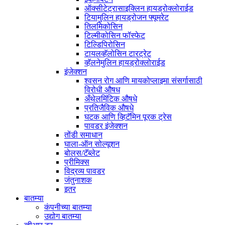
ऑक्सीटेट्रासाइक्लिन हायड्रोक्लोराईड
टियामुलिन हायड्रोजन फ्यूमरेट
तिलमिकोसिन
टिल्मीकोसिन फॉस्फेट
टिल्डिपिरोसिन
टायलव्हॅलोसिन टारट्रेट
व्हॅलनेमुलिन हायड्रोक्लोराईड
इंजेक्शन
श्वसन रोग आणि मायकोप्लाझ्मा संसर्गासाठी
विरोधी औषध
अँथेलमिंटिक औषधे
प्रतिजैविक औषधे
घटक आणि व्हिटॅमिन पूरक ट्रेस
पावडर इंजेक्शन
तोंडी समाधान
घाला-ऑन सोल्यूशन
बोलस/टॅब्लेट
प्रीमिक्स
विद्रव्य पावडर
जंतुनाशक
इतर
बातम्या
कंपनीच्या बातम्या
उद्योग बातम्या