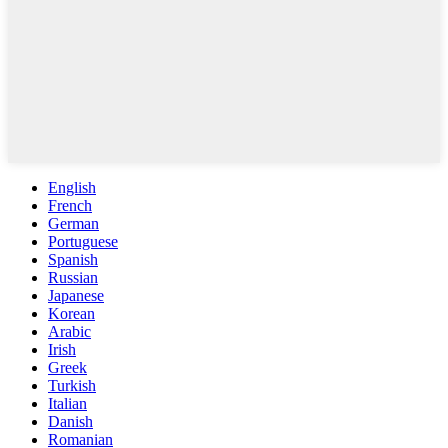
English
French
German
Portuguese
Spanish
Russian
Japanese
Korean
Arabic
Irish
Greek
Turkish
Italian
Danish
Romanian