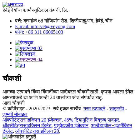
हेबेई वेयॉन्ग फार्मास्युटिकल कंपनी, लि.
पत्ते: क्रमांक 68 गांजियांग रोड, शिजीयाझुआंग, हेबेई, चीन
E-mail: info-vet@veyong.com
फोन: +86 311 86065103
चौकशी
आमच्या उत्पादने किंवा किंमतींच्या यादीबद्दल चौकशीसाठी, कृपया आपला ईमेल
आमच्याकडे द्या आणि आम्ही 24 तासांच्या आत संपर्कात राहू.
आता चौकशी
© कॉपीराइट - 2020-2023: सर्व हक्क राखीव.
गरम उत्पादने
-
साइटमॅप
-
एएमपी मोबाइल
ऑक्सीटेट्रासाइक्लिन 20 इंजेक्शन
,
45% टियामुलिन विद्रव्य पावडर
,
ऑक्सीटेट्रासाइक्लिन टॅब्लेट
,
पशुवैद्यकीय इंजेक्शन
,
अल्बेंडाझोल+इव्हर्मेक्टिन
टॅब्लेट
,
ऑक्सीटेट्रासाइक्लिन 20
,