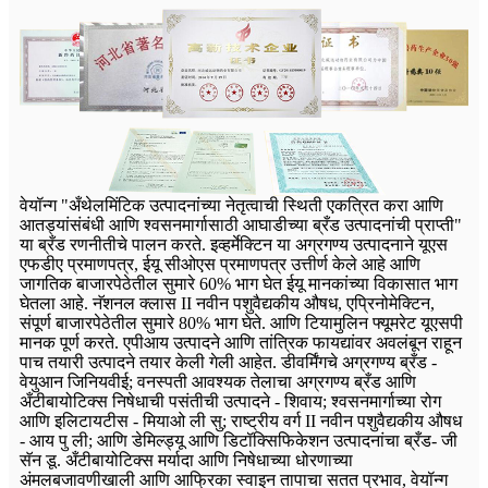
वेयॉन्ग "अँथेलमिंटिक उत्पादनांच्या नेतृत्वाची स्थिती एकत्रित करा आणि
आतड्यांसंबंधी आणि श्वसनमार्गासाठी आघाडीच्या ब्रँड उत्पादनांची प्राप्ती"
या ब्रँड रणनीतीचे पालन करते. इव्हर्मेक्टिन या अग्रगण्य उत्पादनाने यूएस
एफडीए प्रमाणपत्र, ईयू सीओएस प्रमाणपत्र उत्तीर्ण केले आहे आणि
जागतिक बाजारपेठेतील सुमारे 60% भाग घेत ईयू मानकांच्या विकासात भाग
घेतला आहे. नॅशनल क्लास II नवीन पशुवैद्यकीय औषध, एप्रिनोमेक्टिन,
संपूर्ण बाजारपेठेतील सुमारे 80% भाग घेते. आणि टियामुलिन फ्यूमरेट यूएसपी
मानक पूर्ण करते. एपीआय उत्पादने आणि तांत्रिक फायद्यांवर अवलंबून राहून
पाच तयारी उत्पादने तयार केली गेली आहेत. डीवर्मिंगचे अग्रगण्य ब्रँड -
वेयुआन जिनियवीई; वनस्पती आवश्यक तेलाचा अग्रगण्य ब्रँड आणि
अँटीबायोटिक्स निषेधाची पसंतीची उत्पादने - शिवाय; श्वसनमार्गाच्या रोग
आणि इलिटायटीस - मियाओ ली सु; राष्ट्रीय वर्ग II नवीन पशुवैद्यकीय औषध
- आय पु ली; आणि डेमिल्ड्यू आणि डिटॉक्सिफिकेशन उत्पादनांचा ब्रँड- जी
सॅन डू. अँटीबायोटिक्स मर्यादा आणि निषेधाच्या धोरणाच्या
अंमलबजावणीखाली आणि आफ्रिका स्वाइन तापाचा सतत प्रभाव, वेयॉन्ग