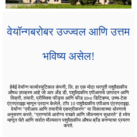
वेयॉन्गबरोबर उज्ज्वल आणि उत्तम
भविष्य असेल!
हेबेई वेयॉन्ग फार्मास्युटिकल कंपनी, लि. हा एक मोठा घरगुती पशुवैद्यकीय
औषध उपक्रम आहे जो आर अँड डी, पशुवैद्यकीय एपीआयचे उत्पादन आणि
विक्री, तयारी, प्रीमिक्स फीड्स आणि फीड itive डिटिव्ह्ज, उच्च-टेक
एंटरप्राइझ म्हणून प्रदान केलेले, टॉप 10 पशुवैद्यकीय एपीआय एंटरप्राइझ.
वेयॉन्ग "एपीआय आणि तयारीचे एकत्रीकरण" या विकासाच्या धोरणाचे
अनुसरण करते, "प्राण्यांचे आरोग्य राखते आणि जीवनमान सुधारते" हे ध्येय
म्हणून घेते आणि सर्वात मौल्यवान पशुवैद्यकीय औषध ब्रँड बनण्याचा प्रयत्न
करते.