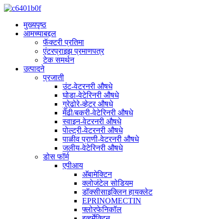
मुख्यपृष्ठ
आमच्याबद्दल
फॅक्टरी प्रतिमा
एंटरप्राइझ प्रमाणपत्र
टेक समर्थन
उत्पादने
प्रजाती
उंट-वेटरनरी औषधे
घोडा-वेटेरिनरी औषधे
गुरेढोरे-व्हेटर औषधे
मेंढी/बकरी-वेटेरिनरी औषधे
स्वाइन-वेटरनरी औषधे
पोल्ट्री-वेटरनरी औषधे
पाळीव प्राणी-वेटरनरी औषधे
जलीय-वेटेरिनरी औषधे
डोस फॉर्म
एपीआय
अ‍ॅबामेक्टिन
क्लोजंटेल सोडियम
डॉक्सीसाइक्लिन हायक्लेट
EPRINOMECTIN
फ्लोरफेनिकॉल
इव्हर्मेक्टिन