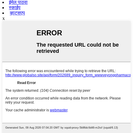
ईमेल पाठवा
स्काईप
व्हाट्सएप
x