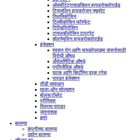
ऑक्सीटेट्रासाइक्लिन हायड्रोक्लोराईड
टियामुलिन हायड्रोजन फ्यूमरेट
तिलमिकोसिन
टिल्मीकोसिन फॉस्फेट
टिल्डिपिरोसिन
टायलव्हॅलोसिन टारट्रेट
व्हॅलनेमुलिन हायड्रोक्लोराईड
इंजेक्शन
श्वसन रोग आणि मायकोप्लाझ्मा संसर्गासाठी
विरोधी औषध
अँथेलमिंटिक औषधे
प्रतिजैविक औषधे
घटक आणि व्हिटॅमिन पूरक ट्रेस
पावडर इंजेक्शन
तोंडी समाधान
घाला-ऑन सोल्यूशन
बोलस/टॅब्लेट
प्रीमिक्स
विद्रव्य पावडर
जंतुनाशक
इतर
बातम्या
कंपनीच्या बातम्या
उद्योग बातम्या