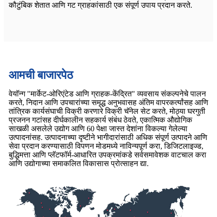
कौटुंबिक शेतात आणि गट ग्राहकांसाठी एक संपूर्ण उपाय प्रदान करते.
आमची बाजारपेठ
वेयॉन्ग "मार्केट-ओरिएंटेड आणि ग्राहक-केंद्रित" व्यवसाय संकल्पनेचे पालन
करते, निदान आणि उपचारांच्या समृद्ध अनुभवासह अंतिम वापरकर्त्यांसह आणि
तांत्रिक कार्यसंघाची विक्री करणारे विक्री चॅनेल सेट करते, मोठ्या घरगुती
प्रजनन गटांसह दीर्घकालीन सहकार्य संबंध ठेवते, एकात्मिक औद्योगिक
साखळी असलेले उद्योग आणि 60 पेक्षा जास्त देशांना विकल्या गेलेल्या
उत्पादनांसह. उत्पादनाच्या दृष्टीने भागीदारांसाठी अधिक संपूर्ण उत्पादने आणि
सेवा प्रदान करण्यासाठी विपणन मोडमध्ये नाविन्यपूर्ण करा, डिजिटलाइज्ड,
बुद्धिमत्ता आणि प्लॅटफॉर्म-आधारित उपक्रमांकडे सर्वसमावेशक वाटचाल करा
आणि उद्योगाच्या समाकलित विकासास प्रोत्साहन द्या.