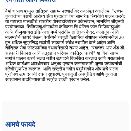
वेयॉन्ग पाच प्रमुख तांत्रिक सहाय्य प्रणालींवर अवलंबून असलेल्या "उच्च-
गुणवत्तेच्या प्राणी आरोग्य सेवा प्रदाता" च्या सामरिक स्थितीचे पालन करते:
या गटाच्या मालकीचे राष्ट्रीय पोस्टडॉक्टोरल वर्कस्टेशन, नानजिंग जीएलपी
प्रयोगशाळा, शिजियाझुआंगमधील केमिकल सिंथेसिस फॉर शिजियाझुआंग
आणि शीजुआन्गस इंडिअनस् मध्ये प्रांतीय तांत्रिक केंद्र. कलागुण आणि
मालमत्तेचे फायदे घेऊन, वेयॉन्गने घरगुती वैज्ञानिक संशोधन संस्थांमधील 20
हून अधिक सुप्रसिद्ध तज्ञांशी सहकार्य संबंध स्थापित केले आहेत आणि
तांत्रिक सेवा प्लॅटफॉर्मच्या स्थापनेसाठी तयार आहेत. "स्वतंत्र आर अँड डी,
सहकारी विकास आणि तंत्रज्ञान परिचय एकत्रित करणे" या विकासाच्या
मार्गाचे पालन करणे सतत नवीन उत्पादने विकसित करतात आणि ग्राहकांना
अधिक कार्यक्षम औषधोपचार अनुभव प्रदान करण्यासाठी जुन्या उत्पादनांची
श्रेणीसुधारित करतात. आणि राष्ट्रीय नवीन पशुवैद्यकीय औषधांचे सलग
प्रक्षेपण उत्पादनाची रचना सुधारणे, पुनरावृत्ती अपग्रेडिंग आणि गुणवत्ता
आश्वासन वाढविण्यासाठी स्त्रोत शक्ती प्रदान करेल.
आमचे फायदे