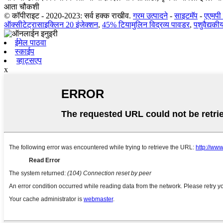
आता चौकशी
© कॉपीराइट - 2020-2023: सर्व हक्क राखीव.
गरम उत्पादने
-
साइटमॅप
-
एएमपी
ऑक्सीटेट्रासाइक्लिन 20 इंजेक्शन
,
45% टियामुलिन विद्रव्य पावडर
,
पशुवैद्यकी
ईमेल पाठवा
स्काईप
व्हाट्सएप
x