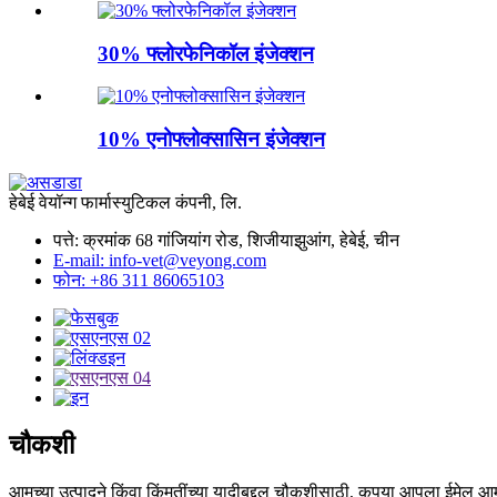
30% फ्लोरफेनिकॉल इंजेक्शन
10% एनोफ्लोक्सासिन इंजेक्शन
हेबेई वेयॉन्ग फार्मास्युटिकल कंपनी, लि.
पत्ते: क्रमांक 68 गांजियांग रोड, शिजीयाझुआंग, हेबेई, चीन
E-mail: info-vet@veyong.com
फोन: +86 311 86065103
चौकशी
आमच्या उत्पादने किंवा किंमतींच्या यादीबद्दल चौकशीसाठी, कृपया आपला ईमेल आमच