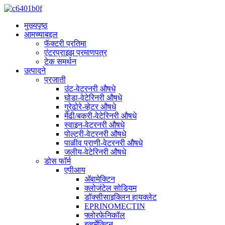
मुख्यपृष्ठ
आमच्याबद्दल
फॅक्टरी प्रतिमा
एंटरप्राइझ प्रमाणपत्र
टेक समर्थन
उत्पादने
प्रजाती
उंट-वेटरनरी औषधे
घोडा-वेटेरिनरी औषधे
गुरेढोरे-व्हेटर औषधे
मेंढी/बकरी-वेटेरिनरी औषधे
स्वाइन-वेटरनरी औषधे
पोल्ट्री-वेटरनरी औषधे
पाळीव प्राणी-वेटरनरी औषधे
जलीय-वेटेरिनरी औषधे
डोस फॉर्म
एपीआय
अ‍ॅबामेक्टिन
क्लोजंटेल सोडियम
डॉक्सीसाइक्लिन हायक्लेट
EPRINOMECTIN
फ्लोरफेनिकॉल
इव्हर्मेक्टिन