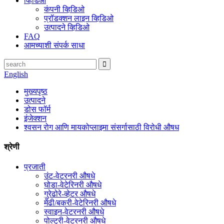
व्हिडिओ
कंपनी व्हिडिओ
प्रॉडक्शन लाइन व्हिडिओ
उत्पादने व्हिडिओ
FAQ
आमच्याशी संपर्क साधा
English
मुख्यपृष्ठ
उत्पादने
डोस फॉर्म
इंजेक्शन
श्वसन रोग आणि मायकोप्लाझ्मा संसर्गासाठी विरोधी औषध
श्रेणी
प्रजाती
उंट-वेटरनरी औषधे
घोडा-वेटेरिनरी औषधे
गुरेढोरे-व्हेटर औषधे
मेंढी/बकरी-वेटेरिनरी औषधे
स्वाइन-वेटरनरी औषधे
पोल्ट्री-वेटरनरी औषधे