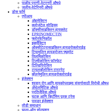
पाळीव प्राणी-वेटरनरी औषधे
जलीय-वेटेरिनरी औषधे
डोस फॉर्म
एपीआय
अ‍ॅबामेक्टिन
क्लोजंटेल सोडियम
डॉक्सीसाइक्लिन हायक्लेट
EPRINOMECTIN
फ्लोरफेनिकॉल
इव्हर्मेक्टिन
ऑक्सीटेट्रासाइक्लिन हायड्रोक्लोराईड
टियामुलिन हायड्रोजन फ्यूमरेट
तिलमिकोसिन
टिल्मीकोसिन फॉस्फेट
टिल्डिपिरोसिन
टायलव्हॅलोसिन टारट्रेट
व्हॅलनेमुलिन हायड्रोक्लोराईड
इंजेक्शन
श्वसन रोग आणि मायकोप्लाझ्मा संसर्गासाठी विरोधी औषध
अँथेलमिंटिक औषधे
प्रतिजैविक औषधे
घटक आणि व्हिटॅमिन पूरक ट्रेस
पावडर इंजेक्शन
तोंडी समाधान
घाला-ऑन सोल्यूशन