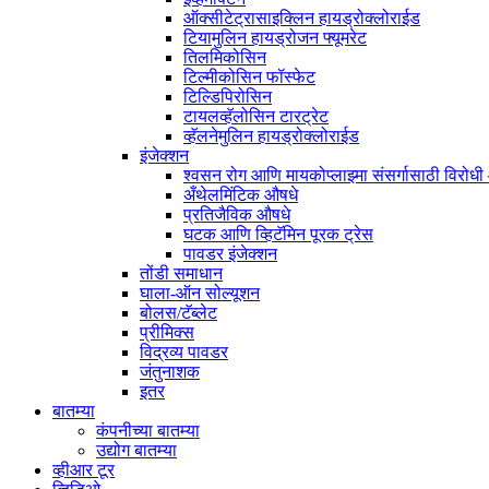
ऑक्सीटेट्रासाइक्लिन हायड्रोक्लोराईड
टियामुलिन हायड्रोजन फ्यूमरेट
तिलमिकोसिन
टिल्मीकोसिन फॉस्फेट
टिल्डिपिरोसिन
टायलव्हॅलोसिन टारट्रेट
व्हॅलनेमुलिन हायड्रोक्लोराईड
इंजेक्शन
श्वसन रोग आणि मायकोप्लाझ्मा संसर्गासाठी विरोध
अँथेलमिंटिक औषधे
प्रतिजैविक औषधे
घटक आणि व्हिटॅमिन पूरक ट्रेस
पावडर इंजेक्शन
तोंडी समाधान
घाला-ऑन सोल्यूशन
बोलस/टॅब्लेट
प्रीमिक्स
विद्रव्य पावडर
जंतुनाशक
इतर
बातम्या
कंपनीच्या बातम्या
उद्योग बातम्या
व्हीआर टूर