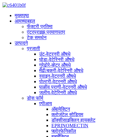
मुख्यपृष्ठ
आमच्याबद्दल
फॅक्टरी प्रतिमा
एंटरप्राइझ प्रमाणपत्र
टेक समर्थन
उत्पादने
प्रजाती
उंट-वेटरनरी औषधे
घोडा-वेटेरिनरी औषधे
गुरेढोरे-व्हेटर औषधे
मेंढी/बकरी-वेटेरिनरी औषधे
स्वाइन-वेटरनरी औषधे
पोल्ट्री-वेटरनरी औषधे
पाळीव प्राणी-वेटरनरी औषधे
जलीय-वेटेरिनरी औषधे
डोस फॉर्म
एपीआय
अ‍ॅबामेक्टिन
क्लोजंटेल सोडियम
डॉक्सीसाइक्लिन हायक्लेट
EPRINOMECTIN
फ्लोरफेनिकॉल
इव्हर्मेक्टिन