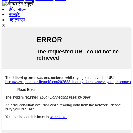
ईमेल पाठवा
स्काईप
व्हाट्सएप
x