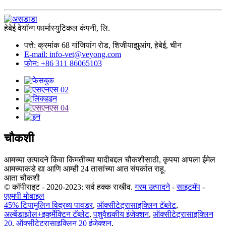
हेबेई वेयॉन्ग फार्मास्युटिकल कंपनी, लि.
पत्ते: क्रमांक 68 गांजियांग रोड, शिजीयाझुआंग, हेबेई, चीन
E-mail: info-vet@veyong.com
फोन: +86 311 86065103
चौकशी
आमच्या उत्पादने किंवा किंमतींच्या यादीबद्दल चौकशीसाठी, कृपया आपला ईमेल
आमच्याकडे द्या आणि आम्ही 24 तासांच्या आत संपर्कात राहू.
आता चौकशी
© कॉपीराइट - 2020-2023: सर्व हक्क राखीव.
गरम उत्पादने
-
साइटमॅप
-
एएमपी मोबाइल
45% टियामुलिन विद्रव्य पावडर
,
ऑक्सीटेट्रासाइक्लिन टॅब्लेट
,
अल्बेंडाझोल+इव्हर्मेक्टिन टॅब्लेट
,
पशुवैद्यकीय इंजेक्शन
,
ऑक्सीटेट्रासाइक्लिन
20
,
ऑक्सीटेट्रासाइक्लिन 20 इंजेक्शन
,