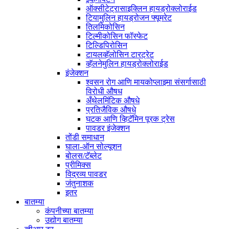
ऑक्सीटेट्रासाइक्लिन हायड्रोक्लोराईड
टियामुलिन हायड्रोजन फ्यूमरेट
तिलमिकोसिन
टिल्मीकोसिन फॉस्फेट
टिल्डिपिरोसिन
टायलव्हॅलोसिन टारट्रेट
व्हॅलनेमुलिन हायड्रोक्लोराईड
इंजेक्शन
श्वसन रोग आणि मायकोप्लाझ्मा संसर्गासाठी
विरोधी औषध
अँथेलमिंटिक औषधे
प्रतिजैविक औषधे
घटक आणि व्हिटॅमिन पूरक ट्रेस
पावडर इंजेक्शन
तोंडी समाधान
घाला-ऑन सोल्यूशन
बोलस/टॅब्लेट
प्रीमिक्स
विद्रव्य पावडर
जंतुनाशक
इतर
बातम्या
कंपनीच्या बातम्या
उद्योग बातम्या