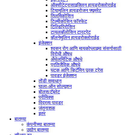
ऑक्सीटेट्रासाइक्लिन हायड्रोक्लोराईड
टियामुलिन हायड्रोजन फ्यूमरेट
तिलमिकोसिन
टिल्मीकोसिन फॉस्फेट
टिल्डिपिरोसिन
टायलव्हॅलोसिन टारट्रेट
व्हॅलनेमुलिन हायड्रोक्लोराईड
इंजेक्शन
श्वसन रोग आणि मायकोप्लाझ्मा संसर्गासाठी
विरोधी औषध
अँथेलमिंटिक औषधे
प्रतिजैविक औषधे
घटक आणि व्हिटॅमिन पूरक ट्रेस
पावडर इंजेक्शन
तोंडी समाधान
घाला-ऑन सोल्यूशन
बोलस/टॅब्लेट
प्रीमिक्स
विद्रव्य पावडर
जंतुनाशक
इतर
बातम्या
कंपनीच्या बातम्या
उद्योग बातम्या