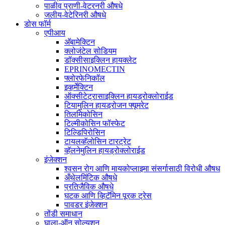
पाळीव प्राणी-वेटरनरी औषधे
जलीय-वेटेरिनरी औषधे
डोस फॉर्म
एपीआय
अ‍ॅबामेक्टिन
क्लोजंटेल सोडियम
डॉक्सीसाइक्लिन हायक्लेट
EPRINOMECTIN
फ्लोरफेनिकॉल
इव्हर्मेक्टिन
ऑक्सीटेट्रासाइक्लिन हायड्रोक्लोराईड
टियामुलिन हायड्रोजन फ्यूमरेट
तिलमिकोसिन
टिल्मीकोसिन फॉस्फेट
टिल्डिपिरोसिन
टायलव्हॅलोसिन टारट्रेट
व्हॅलनेमुलिन हायड्रोक्लोराईड
इंजेक्शन
श्वसन रोग आणि मायकोप्लाझ्मा संसर्गासाठी विरोधी औषध
अँथेलमिंटिक औषधे
प्रतिजैविक औषधे
घटक आणि व्हिटॅमिन पूरक ट्रेस
पावडर इंजेक्शन
तोंडी समाधान
घाला-ऑन सोल्यूशन