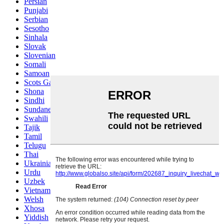
Persian
Punjabi
Serbian
Sesotho
Sinhala
Slovak
Slovenian
Somali
Samoan
Scots Gaelic
Shona
Sindhi
Sundanese
Swahili
Tajik
Tamil
Telugu
Thai
Ukrainian
Urdu
Uzbek
Vietnamese
Welsh
Xhosa
Yiddish