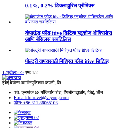
0.1%, 0.2% डिक्लाझुरिल प्रीमिक्स
कंपाऊंड फीड itive डिटिव्ह ग्लूकोज ऑक्सिडेस
आणि बॅसिलस सबटिलिस
पोल्ट्री वापरासाठी मिश्रित फीड itive डिटिव्ह
1
2
पुढील>
>>
पृष्ठ 1/2
हेबेई वेयॉन्ग फार्मास्युटिकल कंपनी, लि.
पत्ते: क्रमांक 68 गांजियांग रोड, शिजीयाझुआंग, हेबेई, चीन
E-mail: info-vet@veyong.com
फोन: +86 311 86065103