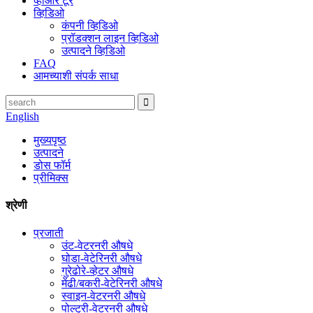
व्हीआर टूर
व्हिडिओ
कंपनी व्हिडिओ
प्रॉडक्शन लाइन व्हिडिओ
उत्पादने व्हिडिओ
FAQ
आमच्याशी संपर्क साधा
English
मुख्यपृष्ठ
उत्पादने
डोस फॉर्म
प्रीमिक्स
श्रेणी
प्रजाती
उंट-वेटरनरी औषधे
घोडा-वेटेरिनरी औषधे
गुरेढोरे-व्हेटर औषधे
मेंढी/बकरी-वेटेरिनरी औषधे
स्वाइन-वेटरनरी औषधे
पोल्ट्री-वेटरनरी औषधे