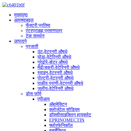
मुख्यपृष्ठ
आमच्याबद्दल
फॅक्टरी प्रतिमा
एंटरप्राइझ प्रमाणपत्र
टेक समर्थन
उत्पादने
प्रजाती
उंट-वेटरनरी औषधे
घोडा-वेटेरिनरी औषधे
गुरेढोरे-व्हेटर औषधे
मेंढी/बकरी-वेटेरिनरी औषधे
स्वाइन-वेटरनरी औषधे
पोल्ट्री-वेटरनरी औषधे
पाळीव प्राणी-वेटरनरी औषधे
जलीय-वेटेरिनरी औषधे
डोस फॉर्म
एपीआय
अ‍ॅबामेक्टिन
क्लोजंटेल सोडियम
डॉक्सीसाइक्लिन हायक्लेट
EPRINOMECTIN
फ्लोरफेनिकॉल
इव्हर्मेक्टिन