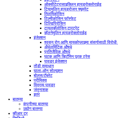
ऑक्सीटेट्रासाइक्लिन हायड्रोक्लोराईड
टियामुलिन हायड्रोजन फ्यूमरेट
तिलमिकोसिन
टिल्मीकोसिन फॉस्फेट
टिल्डिपिरोसिन
टायलव्हॅलोसिन टारट्रेट
व्हॅलनेमुलिन हायड्रोक्लोराईड
इंजेक्शन
श्वसन रोग आणि मायकोप्लाझ्मा संसर्गासाठी विरोध
अँथेलमिंटिक औषधे
प्रतिजैविक औषधे
घटक आणि व्हिटॅमिन पूरक ट्रेस
पावडर इंजेक्शन
तोंडी समाधान
घाला-ऑन सोल्यूशन
बोलस/टॅब्लेट
प्रीमिक्स
विद्रव्य पावडर
जंतुनाशक
इतर
बातम्या
कंपनीच्या बातम्या
उद्योग बातम्या
व्हीआर टूर