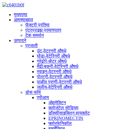
मुख्यपृष्ठ
आमच्याबद्दल
फॅक्टरी प्रतिमा
एंटरप्राइझ प्रमाणपत्र
टेक समर्थन
उत्पादने
प्रजाती
उंट-वेटरनरी औषधे
घोडा-वेटेरिनरी औषधे
गुरेढोरे-व्हेटर औषधे
मेंढी/बकरी-वेटेरिनरी औषधे
स्वाइन-वेटरनरी औषधे
पोल्ट्री-वेटरनरी औषधे
पाळीव प्राणी-वेटरनरी औषधे
जलीय-वेटेरिनरी औषधे
डोस फॉर्म
एपीआय
अ‍ॅबामेक्टिन
क्लोजंटेल सोडियम
डॉक्सीसाइक्लिन हायक्लेट
EPRINOMECTIN
फ्लोरफेनिकॉल
इव्हर्मेक्टिन