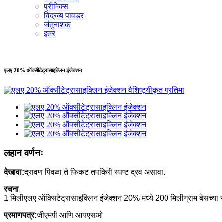
प्रीमिक्स
विद्रव्य पावडर
जंतुनाशक
इतर
एलए 20% ऑक्सीटेट्रासाइक्लिन इंजेक्शन
लहान वर्णनः
देखावा:
द्रावण पिवळा ते फिकट तपकिरी स्पष्ट द्रव असावा.
रचना
1 मिली
एलए ऑक्सिटेट्रासाइक्लिन इंजेक्शन 20% मध्ये 200 मिलीग्राम बेसच्या
प्रमाणपत्र:
जीएमपी आणि आयएसओ