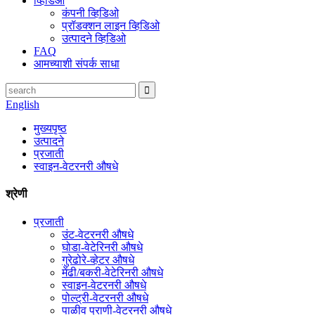
व्हिडिओ
कंपनी व्हिडिओ
प्रॉडक्शन लाइन व्हिडिओ
उत्पादने व्हिडिओ
FAQ
आमच्याशी संपर्क साधा
English
मुख्यपृष्ठ
उत्पादने
प्रजाती
स्वाइन-वेटरनरी औषधे
श्रेणी
प्रजाती
उंट-वेटरनरी औषधे
घोडा-वेटेरिनरी औषधे
गुरेढोरे-व्हेटर औषधे
मेंढी/बकरी-वेटेरिनरी औषधे
स्वाइन-वेटरनरी औषधे
पोल्ट्री-वेटरनरी औषधे
पाळीव प्राणी-वेटरनरी औषधे