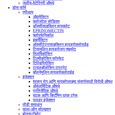
जलीय-वेटेरिनरी औषधे
डोस फॉर्म
एपीआय
अ‍ॅबामेक्टिन
क्लोजंटेल सोडियम
डॉक्सीसाइक्लिन हायक्लेट
EPRINOMECTIN
फ्लोरफेनिकॉल
इव्हर्मेक्टिन
ऑक्सीटेट्रासाइक्लिन हायड्रोक्लोराईड
टियामुलिन हायड्रोजन फ्यूमरेट
तिलमिकोसिन
टिल्मीकोसिन फॉस्फेट
टिल्डिपिरोसिन
टायलव्हॅलोसिन टारट्रेट
व्हॅलनेमुलिन हायड्रोक्लोराईड
इंजेक्शन
श्वसन रोग आणि मायकोप्लाझ्मा संसर्गासाठी विरोधी औषध
अँथेलमिंटिक औषधे
प्रतिजैविक औषधे
घटक आणि व्हिटॅमिन पूरक ट्रेस
पावडर इंजेक्शन
तोंडी समाधान
घाला-ऑन सोल्यूशन
बोलस/टॅब्लेट