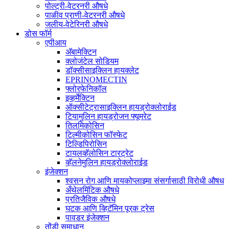
पोल्ट्री-वेटरनरी औषधे
पाळीव प्राणी-वेटरनरी औषधे
जलीय-वेटेरिनरी औषधे
डोस फॉर्म
एपीआय
अ‍ॅबामेक्टिन
क्लोजंटेल सोडियम
डॉक्सीसाइक्लिन हायक्लेट
EPRINOMECTIN
फ्लोरफेनिकॉल
इव्हर्मेक्टिन
ऑक्सीटेट्रासाइक्लिन हायड्रोक्लोराईड
टियामुलिन हायड्रोजन फ्यूमरेट
तिलमिकोसिन
टिल्मीकोसिन फॉस्फेट
टिल्डिपिरोसिन
टायलव्हॅलोसिन टारट्रेट
व्हॅलनेमुलिन हायड्रोक्लोराईड
इंजेक्शन
श्वसन रोग आणि मायकोप्लाझ्मा संसर्गासाठी विरोधी औषध
अँथेलमिंटिक औषधे
प्रतिजैविक औषधे
घटक आणि व्हिटॅमिन पूरक ट्रेस
पावडर इंजेक्शन
तोंडी समाधान