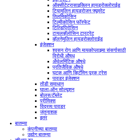
ऑक्सीटेट्रासाइक्लिन हायड्रोक्लोराईड
टियामुलिन हायड्रोजन फ्यूमरेट
तिलमिकोसिन
टिल्मीकोसिन फॉस्फेट
टिल्डिपिरोसिन
टायलव्हॅलोसिन टारट्रेट
व्हॅलनेमुलिन हायड्रोक्लोराईड
इंजेक्शन
श्वसन रोग आणि मायकोप्लाझ्मा संसर्गासाठी
विरोधी औषध
अँथेलमिंटिक औषधे
प्रतिजैविक औषधे
घटक आणि व्हिटॅमिन पूरक ट्रेस
पावडर इंजेक्शन
तोंडी समाधान
घाला-ऑन सोल्यूशन
बोलस/टॅब्लेट
प्रीमिक्स
विद्रव्य पावडर
जंतुनाशक
इतर
बातम्या
कंपनीच्या बातम्या
उद्योग बातम्या