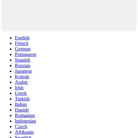
English
French
German
Portuguese
Spanish
Russian
Japanese
Korean
Arabic
Irish
Greek
Turkish
Italian
Danish
Romanian
Indonesian
Czech
Afrikaans
Swedish