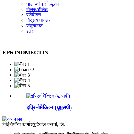
घाला-ऑन सोल्यूशन
बोलस/टॅब्लेट
प्रीमिक्स
विद्रव्य पावडर
जंतुनाशक
इतर
EPRINOMECTIN
इप्रिनोमेक्टिन (यूएसपी)
हेबेई वेयॉन्ग फार्मास्युटिकल कंपनी, लि.