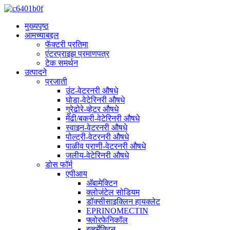
मुख्यपृष्ठ
आमच्याबद्दल
फॅक्टरी प्रतिमा
एंटरप्राइझ प्रमाणपत्र
टेक समर्थन
उत्पादने
प्रजाती
उंट-वेटरनरी औषधे
घोडा-वेटेरिनरी औषधे
गुरेढोरे-व्हेटर औषधे
मेंढी/बकरी-वेटेरिनरी औषधे
स्वाइन-वेटरनरी औषधे
पोल्ट्री-वेटरनरी औषधे
पाळीव प्राणी-वेटरनरी औषधे
जलीय-वेटेरिनरी औषधे
डोस फॉर्म
एपीआय
अ‍ॅबामेक्टिन
क्लोजंटेल सोडियम
डॉक्सीसाइक्लिन हायक्लेट
EPRINOMECTIN
फ्लोरफेनिकॉल
इव्हर्मेक्टिन