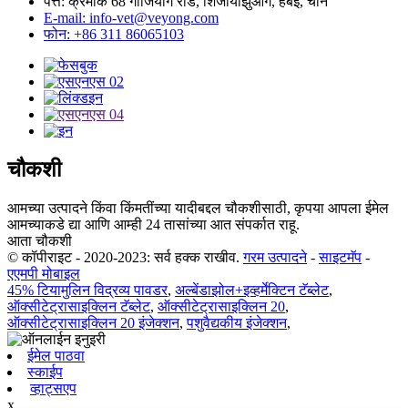
पत्ते: क्रमांक 68 गांजियांग रोड, शिजीयाझुआंग, हेबेई, चीन
E-mail: info-vet@veyong.com
फोन: +86 311 86065103
चौकशी
आमच्या उत्पादने किंवा किंमतींच्या यादीबद्दल चौकशीसाठी, कृपया आपला ईमेल
आमच्याकडे द्या आणि आम्ही 24 तासांच्या आत संपर्कात राहू.
आता चौकशी
© कॉपीराइट - 2020-2023: सर्व हक्क राखीव.
गरम उत्पादने
-
साइटमॅप
-
एएमपी मोबाइल
45% टियामुलिन विद्रव्य पावडर
,
अल्बेंडाझोल+इव्हर्मेक्टिन टॅब्लेट
,
ऑक्सीटेट्रासाइक्लिन टॅब्लेट
,
ऑक्सीटेट्रासाइक्लिन 20
,
ऑक्सीटेट्रासाइक्लिन 20 इंजेक्शन
,
पशुवैद्यकीय इंजेक्शन
,
ईमेल पाठवा
स्काईप
व्हाट्सएप
x