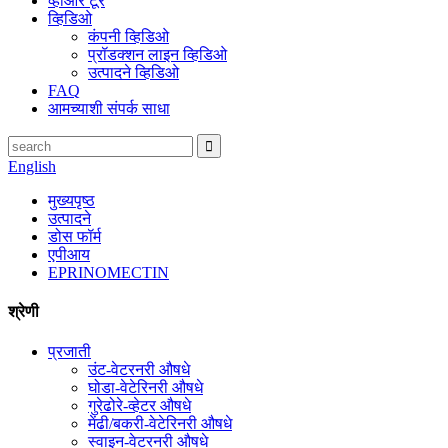
व्हीआर टूर
व्हिडिओ
कंपनी व्हिडिओ
प्रॉडक्शन लाइन व्हिडिओ
उत्पादने व्हिडिओ
FAQ
आमच्याशी संपर्क साधा
English
मुख्यपृष्ठ
उत्पादने
डोस फॉर्म
एपीआय
EPRINOMECTIN
श्रेणी
प्रजाती
उंट-वेटरनरी औषधे
घोडा-वेटेरिनरी औषधे
गुरेढोरे-व्हेटर औषधे
मेंढी/बकरी-वेटेरिनरी औषधे
स्वाइन-वेटरनरी औषधे